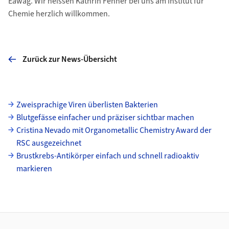
Eawag. Wir heissen Kathrin Fenner bei uns am Institut für
Chemie herzlich willkommen.
Zurück zur News-Übersicht
Unterseiten
Zweisprachige Viren überlisten Bakterien
Blutgefässe einfacher und präziser sichtbar machen
Cristina Nevado mit Organometallic Chemistry Award der
RSC ausgezeichnet
Brustkrebs-Antikörper einfach und schnell radioaktiv
markieren
Footer